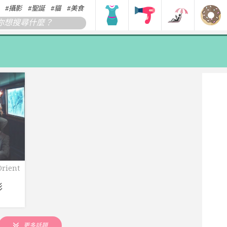
攝影
聖誕
貓
美食
搞笑
香港
韓國
日本
Orient
eatest
wman
影
更多話題