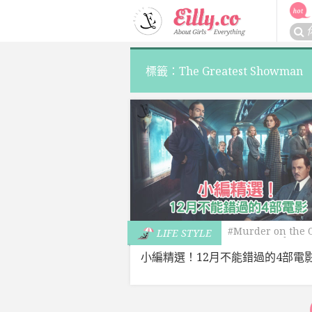
Skip
to
搜
content
尋
關
標籤：The Greatest Showman
於：
#Murder on the 
LIFE STYLE
Express
#The Gr
Sho
小編精選！12月不能錯過的4部電