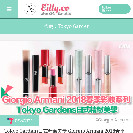
Skip
to
content
標籤：Tokyo Garden
#Giorgio Armani
BEAUTY
#Tokyo Garden
Tokyo Gardens日式精緻美學 Giorgio Armani 2018春季