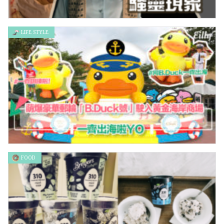
LIFE STYLE
厲陰宅的背後：騷靈現象
FOOD
萌爆豪華郵輪「B.Duck號」駛入黃金海岸商場 – 一齊出海啦YO