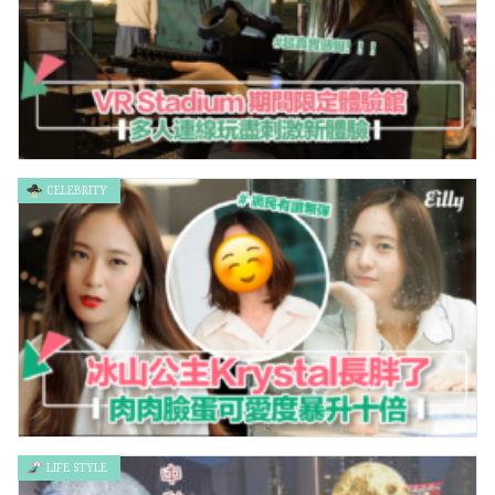
CELEBRITY
東港城 x VR Stadium 期間限定體驗館 多人連線玩盡刺激新體驗
LIFE STYLE
冰山公主Krystal長胖了 肉肉臉蛋可愛度暴升十倍 網民有讚無彈