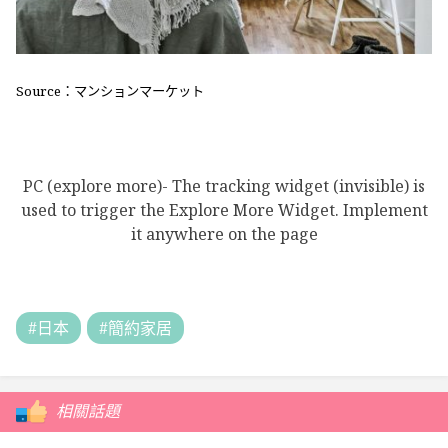
Source：マンションマーケット
PC (explore more)- The tracking widget (invisible) is
used to trigger the Explore More Widget. Implement
it anywhere on the page
#日本
#簡約家居
相關話題