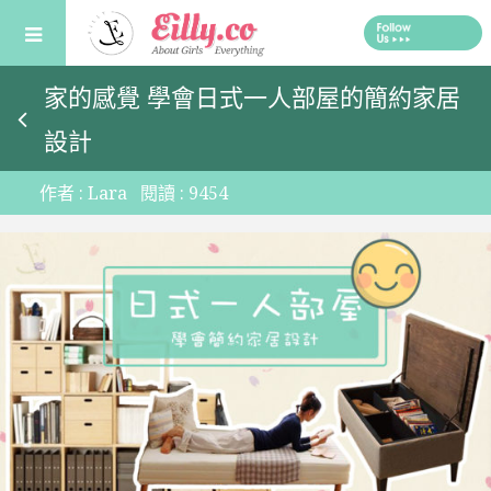
Skip
to
content
家的感覺 學會日式一人部屋的簡約家居
設計
作者 :
Lara
閱讀 :
9454