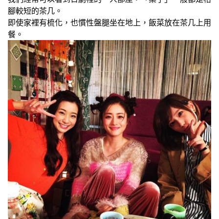
腳較短的茶几。
即使家裡有梳化，也慣性盤腿坐在地上，飯菜放在茶几上用
餐。