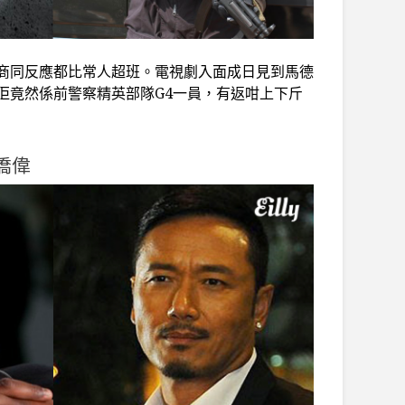
商同反應都比常人超班。電視劇入面成日見到馬德
佢竟然係前警察精英部隊G4一員，有返咁上下斤
苗僑偉