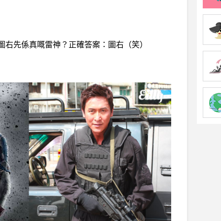
圖右先係真嘅雷神？正確答案：圖右（笑）