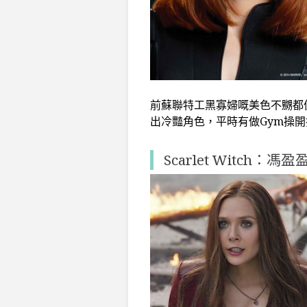
前蘇聯特工
黑寡婦嘅美色不嬲都
出冷豔角色，平時有做
Gym
操開
Scarlet Witch：馮盈