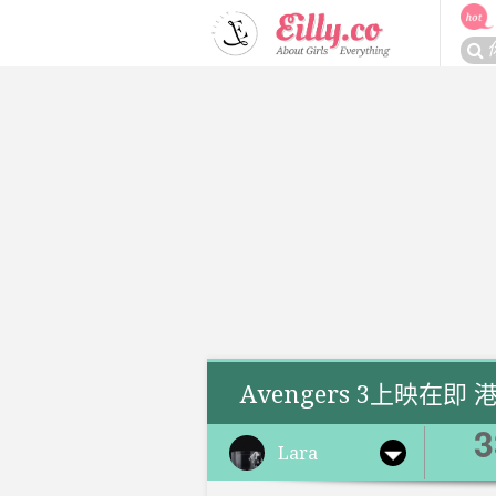
Skip
to
搜
content
尋
關
於：
Avengers 3上映
3
Lara