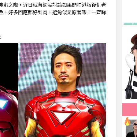
襲港之際，近日就有網民討論如果開拍港版復仇者
色，好多回應都好到肉，選角似足原著㗎！一齊睇
k