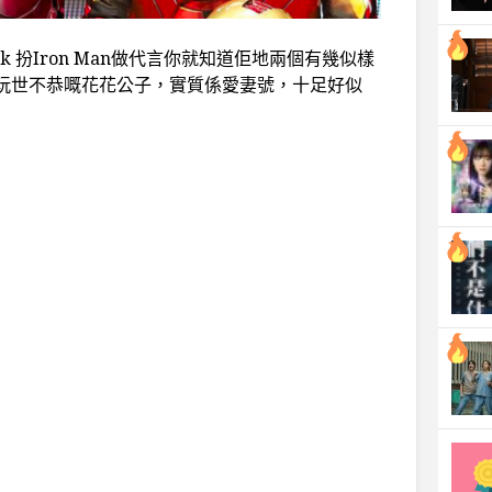
ok 扮Iron Man做代言你就知道佢地兩個有幾似樣
上嚟係玩世不恭嘅花花公子，實質係愛妻號，十足好似