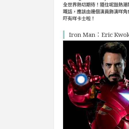
全世界熱切期待！隨住呢鼓熱潮
嘅話，應該由邊個演員飾演咩角
吓有咩卡士啦！
Iron Man：Eric Kwo