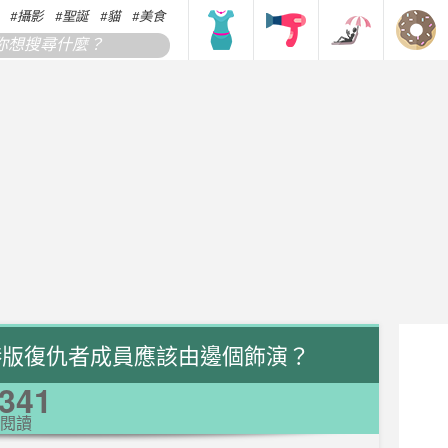
攝影
聖誕
貓
美食
搞笑
香港
韓國
日本
在即 港版復仇者成員應該由邊個飾演？
341
閱讀