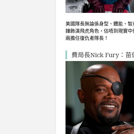
美國隊長無論係身型、體能、智
鐘飾演飛虎角色，估唔到現實中
兩擔任復仇者隊長！
費局長Nick Fury：