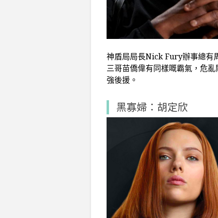
神盾局局長Nick Fury辦事
三哥苗僑偉有同樣嘅霸氣，危亂
強後援。
黑寡婦：胡定欣