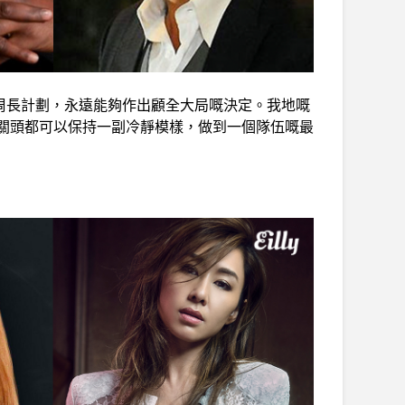
總有周長計劃，永遠能夠作出顧全大局嘅決定。我地嘅
關頭都可以保持一副冷靜模樣，做到一個隊伍嘅最