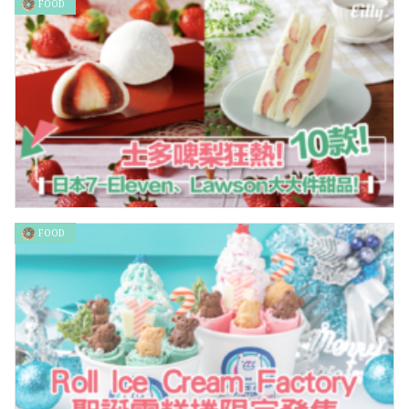
FOOD
豪食和牛 鳥取縣超豪華全隻和牛拼盤
FOOD
士多啤梨狂熱！日本7-Eleven、Lawson10款大大件士多啤梨甜
品！