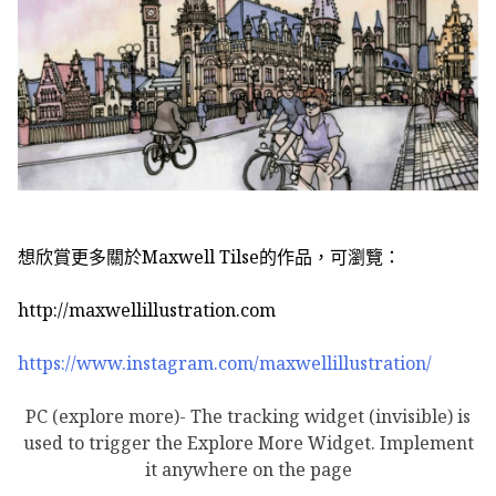
想欣賞更多關於
Maxwell Tilse
的作品，可瀏覽：
http://maxwellillustration.com
https://www.instagram.com/maxwellillustration/
PC (explore more)- The tracking widget (invisible) is
used to trigger the Explore More Widget. Implement
it anywhere on the page