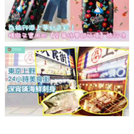
FOOD
為旅行添上夢幻色彩！精緻又實用的《愛麗絲夢遊仙境》旅行喼
東京上野24小時美食街 深宵嘆海鮮刺身