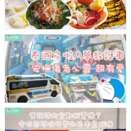
FUN
不吃的話終身後悔！曼谷超低價小食
FUN
泰國多啦A夢救護車 安撫傷者心靈 超有愛