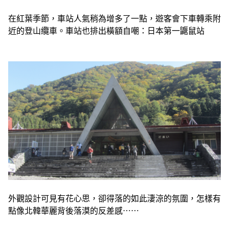
在紅葉季節，車站人氣稍為增多了一點，遊客會下車轉乘附
近的登山纜車。車站也排出橫額自嘲：日本第一鼴鼠站
外觀設計可見有花心思，卻得落的如此淒涼的氛圍，怎樣有
點像北韓華麗背後落漠的反差感⋯⋯