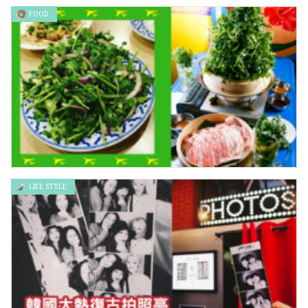
FOOD
德國藝術家 Shahak Shapira 的諷刺遊客作品「Yolocaust」
LIFE STYLE
芫荽味芫荽味，來到日本滿口都是你～