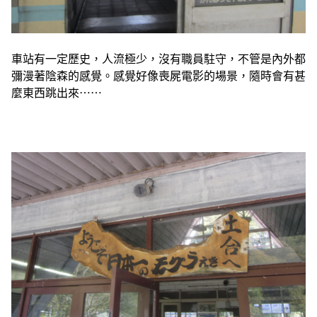
車站有一定歷史，人流極少，沒有職員駐守，不管是內外都
彌漫著陰森的感覺。
感覺好像喪屍電影的場景，隨時會有甚
麼東西跳出來⋯⋯