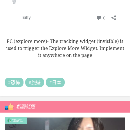
PC (explore more)- The tracking widget (invisible) is
used to trigger the Explore More Widget. Implement
it anywhere on the page
#恐怖
#旅遊
#日本
相關話題
TRAVEL