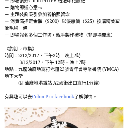
－
即場讚好
Colon Pro FB
贈送印花膠紙
－
購物即送心意卡
－
主題裝飾吸引參加者拍照留念
－
消費滿指定金額（
$200
）以優惠價（
$25
）換購精美聖
誕毛毯一條
－
即場報名多個工作坊，親手製作禮物（非即場開班）
《約訂。市集》
時間：
2/12/2017
，下午
2
時
–
晚上
7時
3/12/2017
，下午
12
時
–
晚上
7
時
地點：九龍油麻地窩打老道
23
號青年會專業書院
(YMCA)
地下大堂
(
即油麻地港鐵站
A2
碧街出口直行
1
分鐘
)
有興趣可以去
Colon Pro facebook
了解詳情。