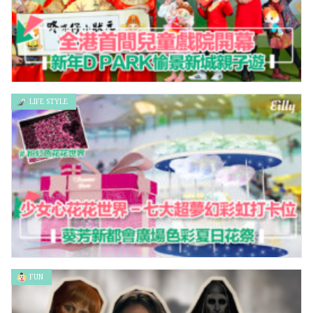
LIFE STYLE
全港首間兒童戲院Candy Park開幕 農曆新年D‧PARK愉景新城
親子遊
FUN
少女心花花世界七大超夢幻彩虹打卡位 – 葵芳新都會廣場色彩夏
日花祭