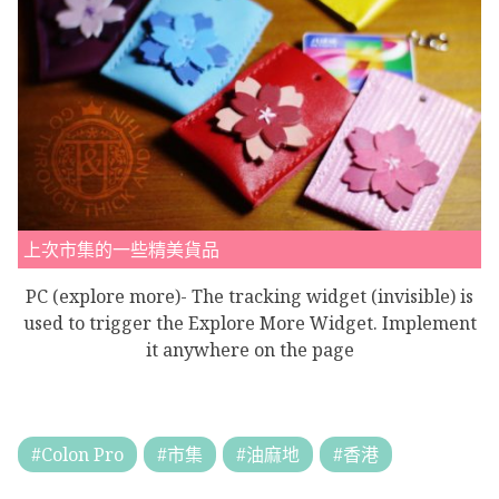
上次市集的一些精美貨品
PC (explore more)- The tracking widget (invisible) is
used to trigger the Explore More Widget. Implement
it anywhere on the page
#Colon Pro
#市集
#油麻地
#香港