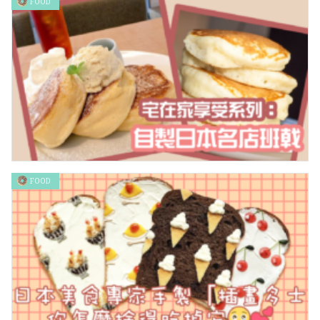
FOOD
LOONEY TUNES農曆年進駐置富Malls 賓尼兔翠兒陪你笑住過新
年
FOOD
宅在家享受系列：自製日本名店班戟