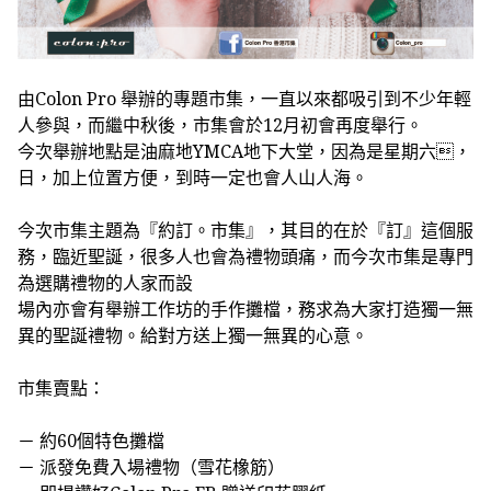
由Colon Pro 舉辦的專題市集，一直以來都吸引到不少年輕
人參與，而繼中秋後，市集會於12月初會再度舉行。
今次舉辦地點是油麻地YMCA地下大堂，因為是星期六，
日，加上位置方便，到時一定也會人山人海。
今次市集主題為『約訂。市集』，其目的在於『訂』這個服
務，臨近聖誕，很多人也會為禮物頭痛，而今次市集是專門
為選購禮物的人家而設
場內亦會有舉辦工作坊的手作攤檔，務求為大家打造獨一無
異的聖誕禮物。給對方送上獨一無異的心意。
市集賣點：
－
約
60
個特色攤檔
－
派發免費入場禮物（雪花橡筋）