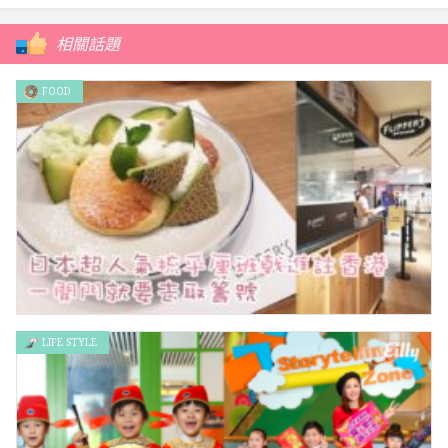
相關話題
FOOD
LIFE STYLE
日本超人氣梳乎厘班戟進註香港 一開門就要去取籌號