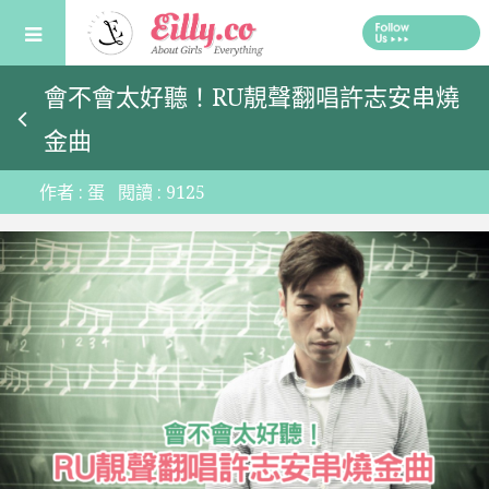
Skip
to
content
會不會太好聽！RU靚聲翻唱許志安串燒
金曲
作者 :
蛋
閱讀 :
9125