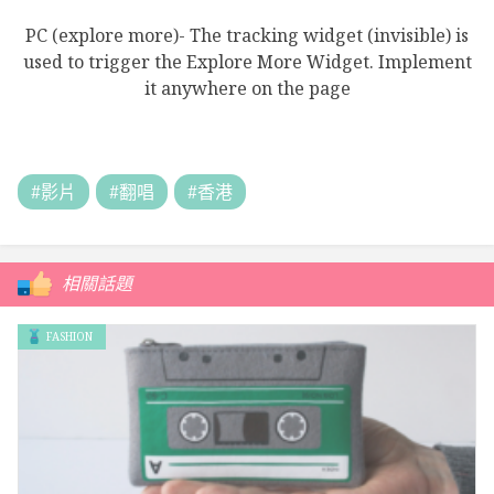
PC (explore more)- The tracking widget (invisible) is
used to trigger the Explore More Widget. Implement
it anywhere on the page
#影片
#翻唱
#香港
相關話題
FASHION