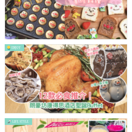
ENJOY
換個新臉元氣百倍！還原度超高的麵包超人手作料理
LIFE STYLE
朗豪坊康得思酒店聖誕Buffet 12款必食推介！