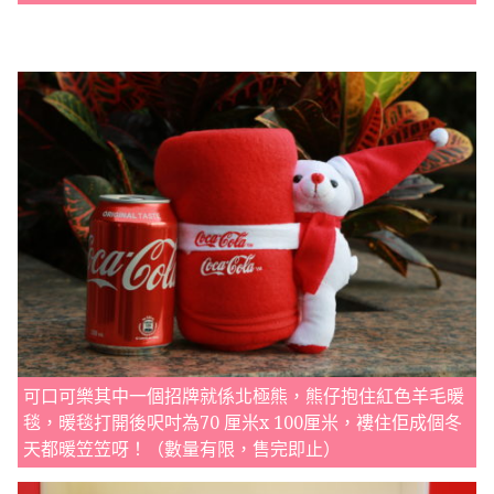
可口可樂其中一個招牌就係北極熊，熊仔抱住紅色羊毛暖
毯，暖毯打開後呎吋為70 厘米x 100厘米，褸住佢成個冬
天都暖笠笠呀！（數量有限，售完即止）