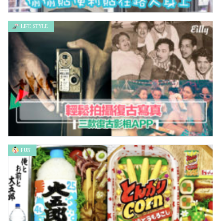
LIFE STYLE
好友互整系列 偷偷貼便利貼在路人身上
FUN
輕鬆拍攝復古寫真 – 三款復古影相APP