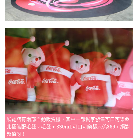
展覽館有兩部自動販賣機，其中一部獨家發售可口可樂®
北極熊配毛毯。毛毯 + 330mL可口可樂都只係$69，絕對
超值呀！