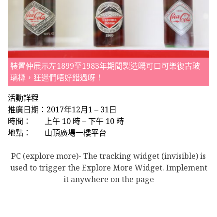
裝置仲展示左1899至1983年期間製造嘅可口可樂復古玻
璃樽，狂迷們唔好錯過呀！
活動詳程
推廣日期：
2017
年
12
月
1 – 31
日
時間：
上午
10
時
–
下午
10
時
地點：
山頂廣場一樓平台
PC (explore more)- The tracking widget (invisible) is
used to trigger the Explore More Widget. Implement
it anywhere on the page