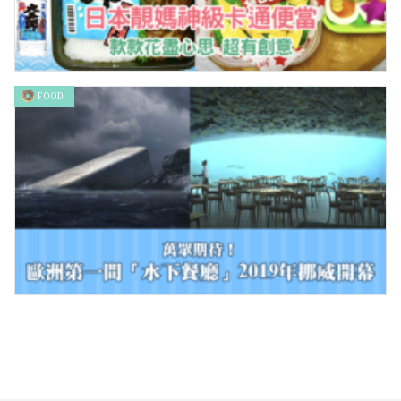
FOOD
日本靚媽神級卡通便當 款款花盡心思 超有創意
萬眾期待！歐洲第一間「水下餐廳」2019年挪威開幕