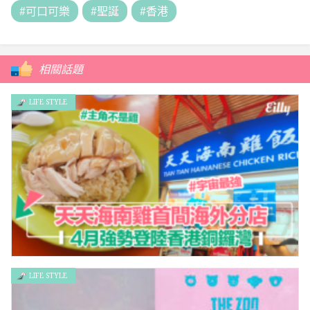
#可口可樂
#聖誕
#香港
相關話題
LIFE STYLE
LIFE STYLE
宇宙最強 新加坡天天海南雞首間海外分店 4月強勢登陸香港銅鑼
灣 名物海南雞架勢之處逐點睇