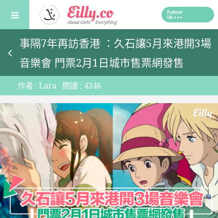
Skip
to
content
事隔7年再訪香港 ：久石讓5月來港開3場
音樂會 門票2月1日城市售票網發售
作者 :
Lara
閱讀 :
4346