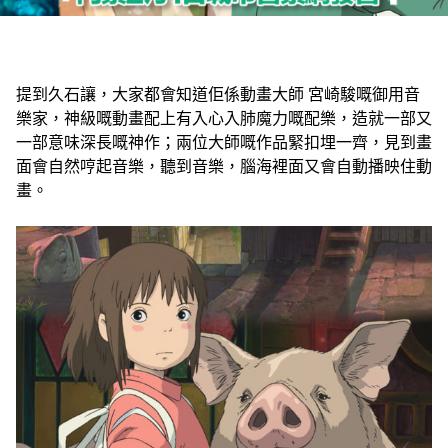
提到久石讓，大家都會知道佢係動畫大師 宮崎駿嘅御用音
樂家，神級嘅動畫配上有入心入肺魔力嘅配樂，造就一部又
一部意味深長嘅神作；兩位大師嘅作品緊扣埋一齊，見到畫
面會自然哼起音樂，聽到音樂，腦海裡面又會自動播映住動
畫。