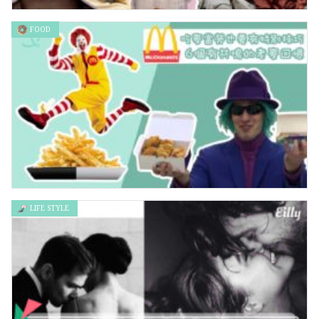
FOOD
真實版恐怖娃娃 比安娜貝爾更令人發涼
LIFE STYLE
吃麥當勞也要有特別技巧 6個有共鳴的老麥回憶