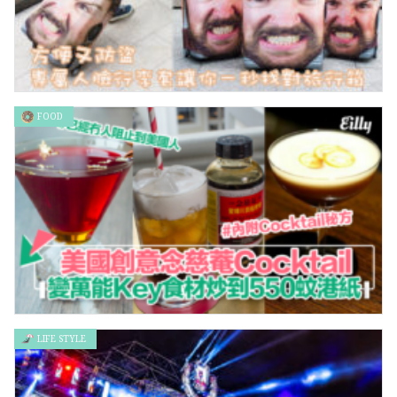
FOOD
方便又防盜 專屬人臉行李套讓你一秒找對旅行箱
LIFE STYLE
美國人創意京都念慈菴Cocktail 變萬能Key食材炒到550蚊港紙