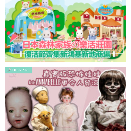
《哈利波特：巫師集結》AR實境手機遊戲正式公布
LIFE STYLE
日本森林家族の樂活莊園 復活節齊集新鴻基Mikiki同新地五大商
場