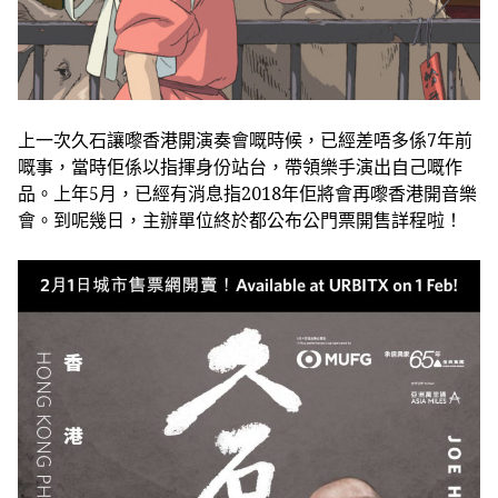
上一次久石讓嚟香港開演奏會嘅時候，已經差唔多係7年前
嘅事，當時佢係以指揮身份站台，帶領樂手演出自己嘅作
品。上年5月，已經有消息指2018年佢將會再嚟香港開音樂
會。到呢幾日，主辦單位終於都公布公門票開售詳程啦！