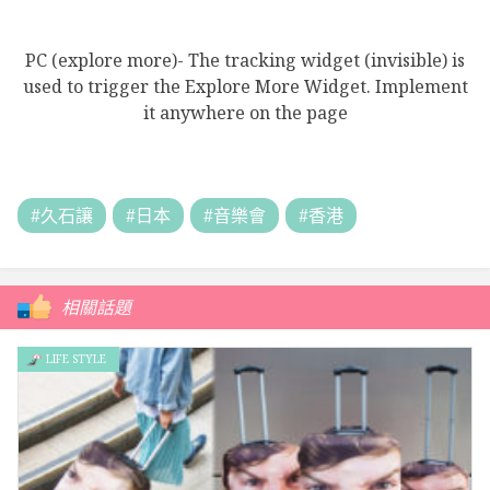
PC (explore more)- The tracking widget (invisible) is
used to trigger the Explore More Widget. Implement
it anywhere on the page
#久石讓
#日本
#音樂會
#香港
相關話題
LIFE STYLE