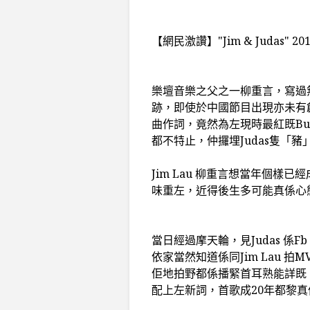
【網民激讚】"Jim & Judas"
樂壇音樂之父之一柳重言，寫過
跡，即使於中國節目出現亦未有
曲作詞，竟然為左現時最紅既Buske
都不特止，仲攞埋Judas隻「豬
Jim Lau 柳重言想當年個樣
味重左，近得後生多可能真係心
當日經過摩天輪，見Judas 係F
依家當然知道係同Jim Lau 拍
佢地拍野都係播緊首耳熟能詳既「昨
配上左新詞，首歌成20年都黎