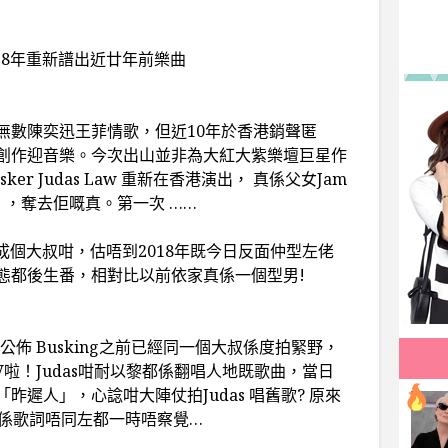
 2018年重新譜出近廿年前樂曲
無數陳奕迅王菲情歌，但近10年於香港銷聲匿
創作迎音樂。今次出山並非為大紅大紫樂壇巨星作
r Judas Law 重新在香港演出， 真係父女Jam
」，奪去佢嘅真。第一次 ……
已經成個大叔咁，估唔到2018年既今日反面仲型左佬
態都後生番，相對比以前依家真係一個型男!
b 公佈 Busking之前已經同一個大叔係度拍緊野，
MV啦！Judas咁耐以黎都係翻唱人地既歌曲，當日
遲人」，心諗咁大陣仗拍Judas 唱舊歌? 原來
真係歌詞唔同左都一時唔察覺…