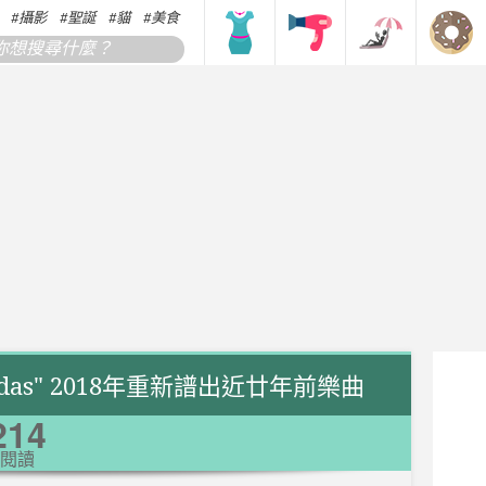
攝影
聖誕
貓
美食
搞笑
香港
韓國
日本
udas" 2018年重新譜出近廿年前樂曲
214
閱讀