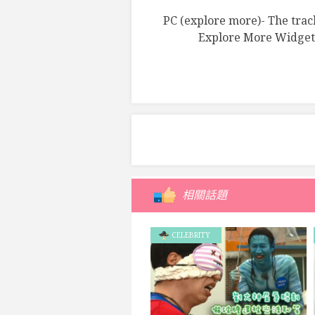
PC (explore more)- The track
Explore More Widget
相關話題
CELEBRITY