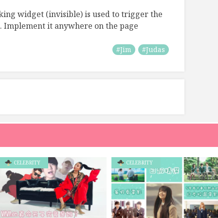
ing widget (invisible) is used to trigger the
. Implement it anywhere on the page
#Jim
#Judas
CELEBRITY
CELEBRITY