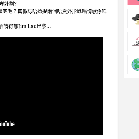
咩計劃?
s 脫架拿底毛？真係諗唔透捉兩個唔賣外形既唱情歌係咩
得郁Jim Lau出黎…