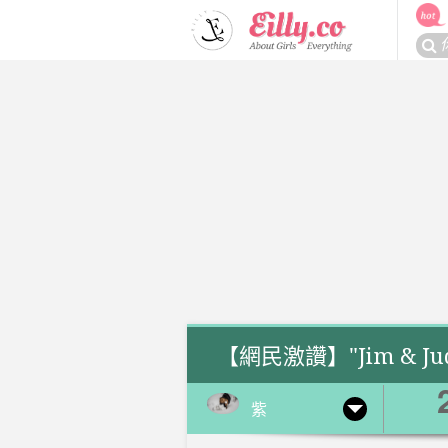
Skip
to
搜
content
尋
關
於：
【網民激讚】"Jim & J
紫