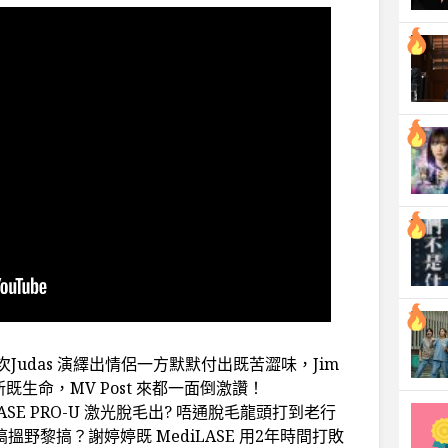
udas 演繹出情侶一方默默付出既苦澀味，Jim
新既生命，MV Post 來都一面倒激讚！
SE PRO-U 激光脫毛出? 唔通脫毛龍頭打到老行
搵野黎搞？謝婷婷既 MediLASE 用2年時間打敗