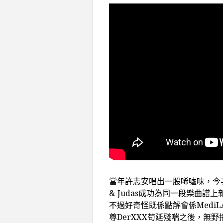
當年許志安唱出一股唏噓味，今次J
& Judas成功為同一段樂曲譜上
不過好奇怪既係點解會係MediLA
尊DerXXX苟延殘喘之後，無野搞