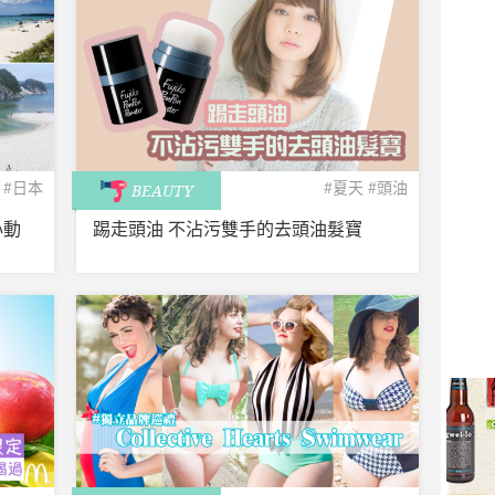
#日本
#夏天
#頭油
BEAUTY
心動
踢走頭油 不沾污雙手的去頭油髮寶