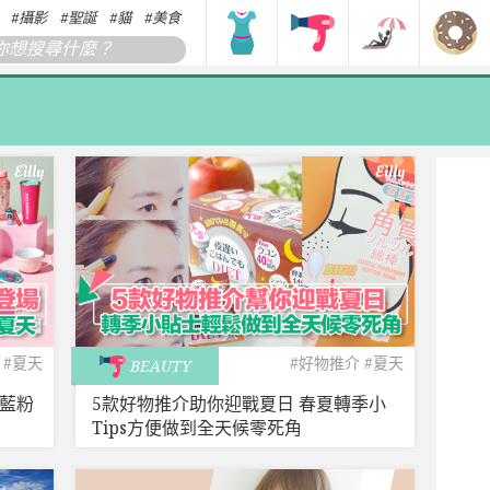
攝影
聖誕
貓
美食
搞笑
香港
韓國
日本
#夏天
#好物推介
#夏天
BEAUTY
黃藍粉
5款好物推介助你迎戰夏日 春夏轉季小
Tips方便做到全天候零死角