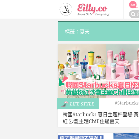
Skip
to
搜
content
尋
關
標籤：夏天
於：
#Starbucks
LIFE STYLE
韓國Starbucks 夏日主題杯登場 
紅 沙灘主題Chill住過夏天