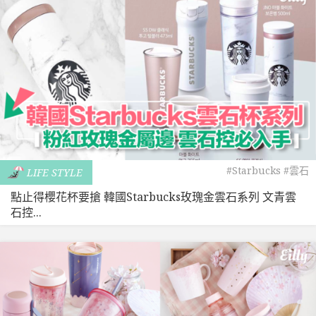
#Starbucks
#雲石
LIFE STYLE
點止得櫻花杯要搶 韓國Starbucks玫瑰金雲石系列 文青雲
石控...