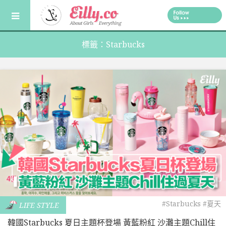
Skip
to
content
標籤：Starbucks
#Starbucks
#夏天
LIFE STYLE
韓國Starbucks 夏日主題杯登場 黃藍粉紅 沙灘主題Chill住