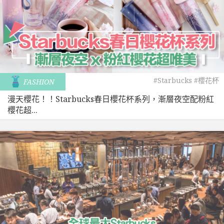
#Starbucks
#櫻花杯
FASHION
漫天櫻花！！Starbucks春日櫻花杯系列，漸層夜空配粉紅
櫻花超...