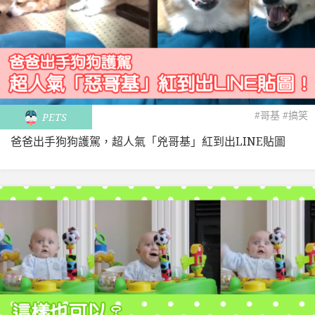
#哥基
#搞笑
PETS
爸爸出手狗狗護駕，超人氣「兇哥基」紅到出LINE貼圖