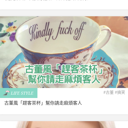
#古董
#搞笑
LIFE STYLE
古董風「趕客茶杯」幫你請走麻煩客人