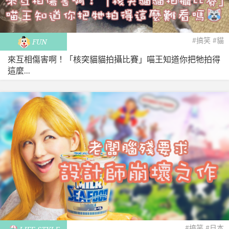
#搞笑
#貓
FUN
來互相傷害啊！「核突貓貓拍攝比賽」喵王知道你把牠拍得
這麼...
#搞笑
#日本