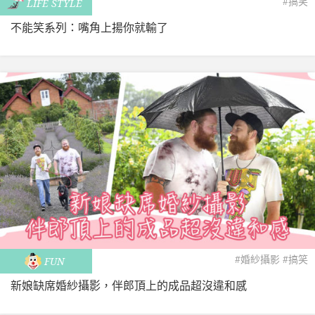
#搞笑
LIFE STYLE
不能笑系列：嘴角上揚你就輸了
#婚紗攝影
#搞笑
FUN
新娘缺席婚紗攝影，伴郎頂上的成品超沒違和感