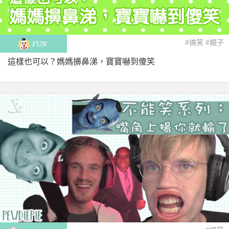
#搞笑
#親子
FUN
這樣也可以？媽媽擤鼻涕，寶寶嚇到傻笑