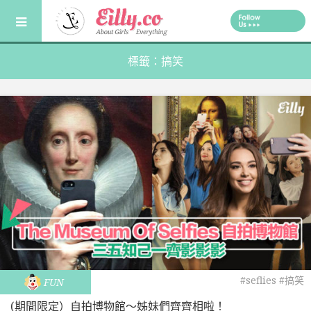
Skip
to
content
標籤：搞笑
#seflies
#搞笑
FUN
(期間限定）自拍博物館～姊妹們齊齊相啦！