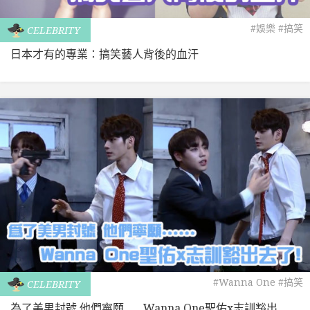
#娛樂
#搞笑
CELEBRITY
日本才有的專業：搞笑藝人背後的血汗
#Wanna One
#搞笑
CELEBRITY
為了美男封號 他們寧願……Wanna One聖佑x志訓豁出...