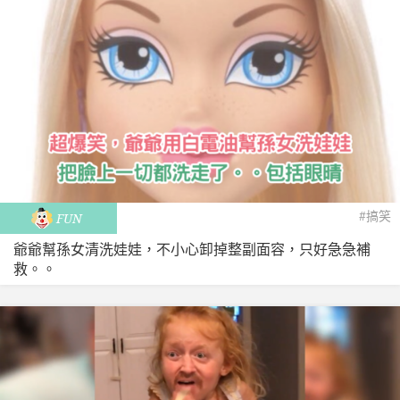
#搞笑
FUN
爺爺幫孫女清洗娃娃，不小心卸掉整副面容，只好急急補
救。。