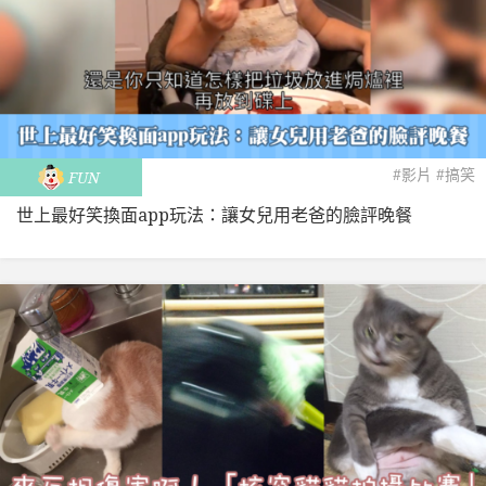
#影片
#搞笑
FUN
世上最好笑換面app玩法：讓女兒用老爸的臉評晚餐