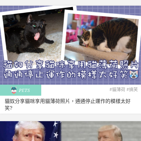
#貓薄荷
#搞笑
PETS
貓奴分享貓咪享用貓薄荷照片，通通停止運作的模樣太好
笑?