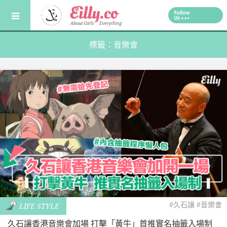
Skip
to
content
標籤：音樂會
#久石讓
#音樂會
LIFE STYLE
久石讓香港音樂會加場 打擊「黃牛」首推實名抽籤入場制