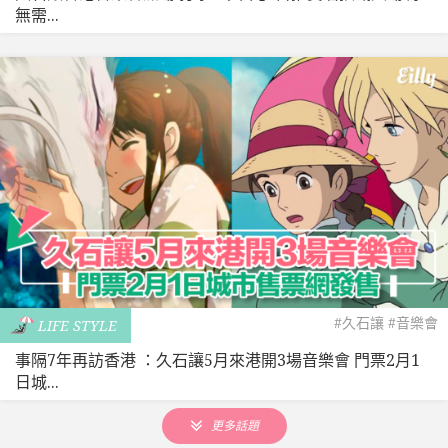
無需...
#久石讓
#音樂會
LIFE STYLE
事隔7年再訪香港 ：久石讓5月來港開3場音樂會 門票2月1
日城...
更多話題