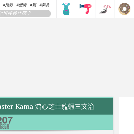
攝影
聖誕
貓
美食
搞笑
香港
韓國
日本
Master Kama 流心芝士龍蝦三文治
207
閱讀