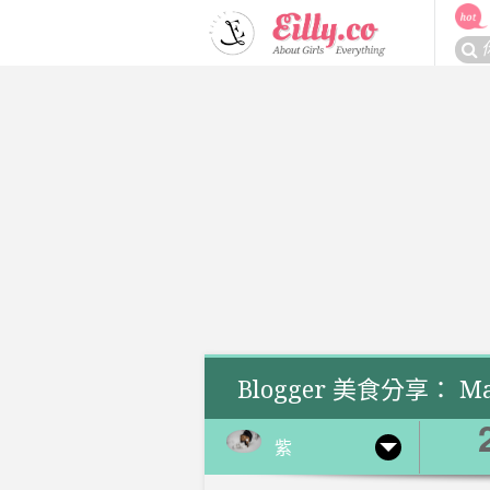
Skip
to
搜
content
尋
關
於：
Blogger 美食分享： 
紫