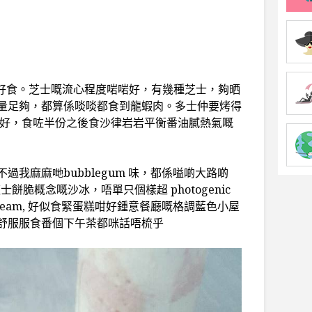
多士堅係好食。芝士嘅流心程度啱啱好，有幾種芝士，夠晒
量足夠，都算係啖啖都食到龍蝦肉。多士仲要烤得
幾好，食咗半份之後食沙律岩岩平衡番油膩熱氣嘅
我麻麻哋bubblegum 味，都係嗌啲大路啲
 芝士餅脆概念嘅沙冰，唔單只個樣超 photogenic
ream, 好似食緊蛋糕咁好鍾意餐廳嘅格調藍色小屋
舒服服食番個下午茶都咪話唔梳乎