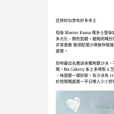
近排好似食咗好多多士
但係 Master Kama 嘅
多元化，顏色勁靚。龍蝦肉嘅份
非常香脆 覺得配埋沙律做伴碟
感覺。
佢哋最出名應該係獨角獸沙冰，不過
嘅。Ms Cakery 系士多啤梨 x
，味道都一樣好飲。有沙冰有 c
好悠閒嘅感覺～平日嚟人少少舒