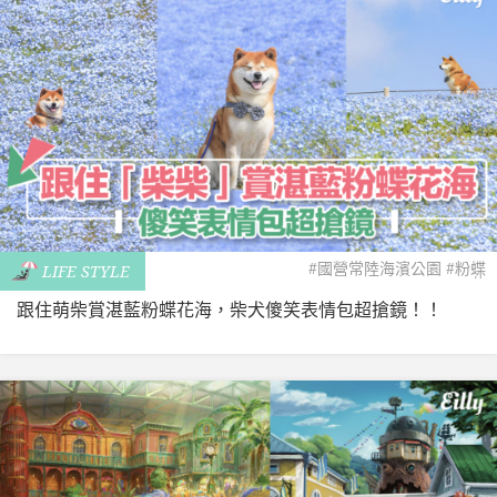
#國營常陸海濱公園
#粉蝶
LIFE STYLE
花
跟住萌柴賞湛藍粉蝶花海，柴犬傻笑表情包超搶鏡！！