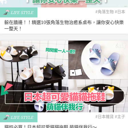
#角落生物
#日本
LIFE STYLE
躲在牆邊！！精選10張角落生物治癒系桌布，讓你安心快樂
一整天！
#日本雜貨
#主子
LIFE STYLE
貓奴必買！日本超可愛貓貓拖鞋 萌貓伴我行〜