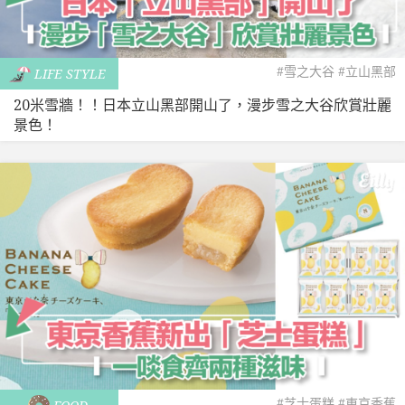
#雪之大谷
#立山黑部
LIFE STYLE
20米雪牆！！日本立山黑部開山了，漫步雪之大谷欣賞壯麗
景色！
#芝士蛋糕
#東京香蕉