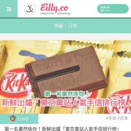
Skip
to
content
標籤：日本
#手信
#日本
FOOD
第一名果然係你！新鮮出爐「東京車站人氣手信排行榜」