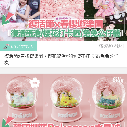
#復活節
#影相
LIFE STYLE
復活節x春櫻遊樂園，櫻花復活蛋池/櫻花打卡區/兔兔公仔
機