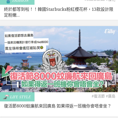
FASHION
終於都等到啦！！韓國Starbucks粉紅櫻花杯，13款設計限
定粉嫩...
#復活節
#廣島
LIFE STYLE
復活節8000蚊廉航來回廣島 如果得返一班機你會唔會坐？