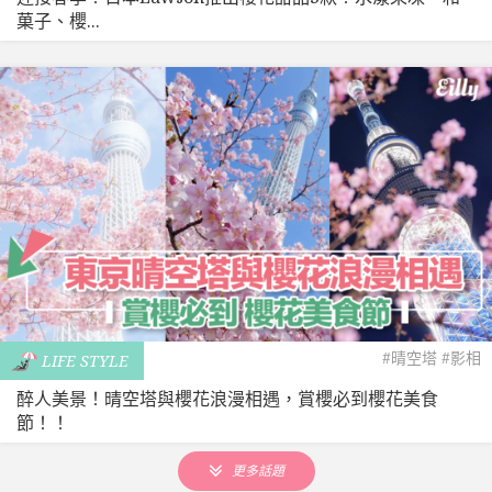
菓子、櫻...
#晴空塔
#影相
LIFE STYLE
醉人美景！晴空塔與櫻花浪漫相遇，賞櫻必到櫻花美食
節！！
更多話題