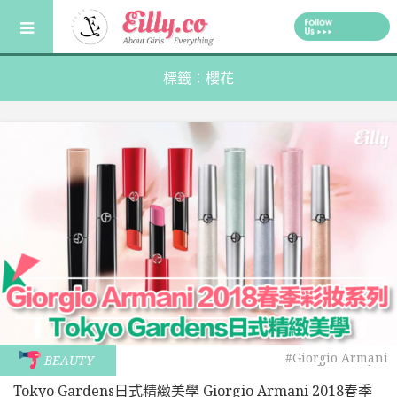
Skip
to
content
標籤：櫻花
#Giorgio Armani
BEAUTY
#Tokyo Garden
Tokyo Gardens日式精緻美學 Giorgio Armani 2018春季