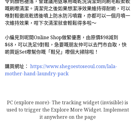
令到顏色褪落，會建議用返專用嘅乾洗清潔劑同刷毛較柔軟
嘅刷嚟清潔。清潔完之後如果想潔淨效果維持得耐啲，可以
喺對鞋徹底乾透後噴上防水防污噴霧，亦都可以一個月噴一
次維持效果，咁下次清潔就會輕鬆得多啦～
小編見到呢間Online Shop做緊優惠，由原價$98減到
$68，可以洗足9對鞋，急要嘅朋友仲可以去門市自取，快
啲買返Set嚟幫你嘅「鞋兒」嚟個大掃除啦！
購買網址：
https://www.shegoestoseoul.com/lala-
mother-hand-laundry-pack
PC (explore more)- The tracking widget (invisible) is
used to trigger the Explore More Widget. Implement
it anywhere on the page