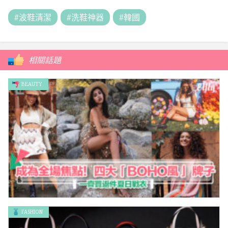
#波鞋清潔
#洗鞋神器
#韓國
相關話題
BEAUTY
FASHION
成為全場焦點！四大「BOHO風」 牌子 – 一齊買返件夏日戰衣