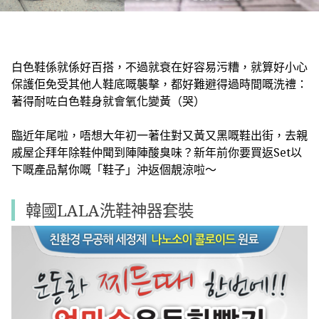
白色鞋係就係好百搭，不過就衰在好容易污糟，就算好小心
保護佢免受其他人鞋底嘅襲擊，都好難避得過時間嘅洗禮：
著得耐咗白色鞋身就會氧化變黃（哭）
臨近年尾啦，唔想大年初一著住對又黃又黑嘅鞋出街，去親
戚屋企拜年除鞋仲聞到陣陣酸臭味？新年前你要買返Set以
下嘅產品幫你嘅「鞋子」沖返個靚涼啦～
韓國LALA洗鞋神器套裝