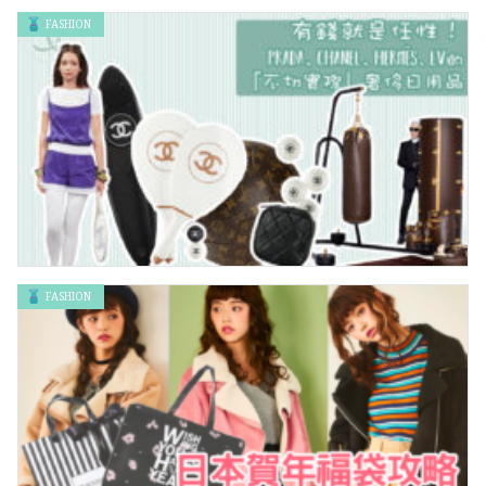
FASHION
迪士尼公主夢幻求婚戒指！！設計唯美高貴，女生收到一定大
叫：我願意！！
FASHION
有錢就是任性！Prada、Chanel、Hermès、LV的「不切實際」
奢侈日用品