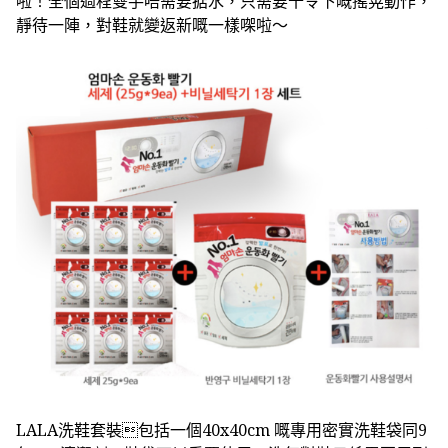
啦！全個過程雙手唔需要掂水，只需要十令下嘅搖晃動作，
靜待一陣，對鞋就變返新嘅一樣㗎啦～
LALA洗鞋套裝包括一個40x40cm 嘅專用密實洗鞋袋同9