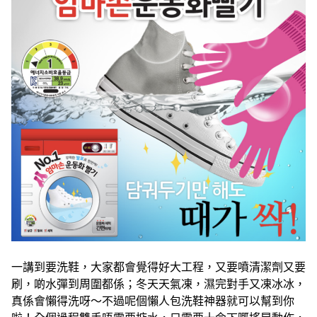
一講到要洗鞋，大家都會覺得好大工程，又要噴清潔劑又要
刷，啲水彈到周圍都係；冬天天氣凍，濕完對手又凍冰冰，
真係會懶得洗呀～不過呢個懶人包洗鞋神器就可以幫到你