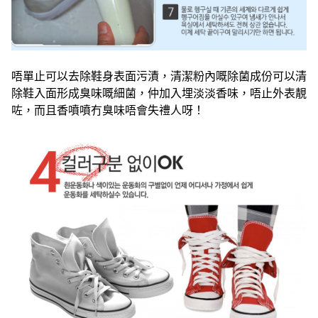
唔單止可以去除鞋身表面污漬，清潔粉內嘅除菌成份可以清
除鞋入面形成臭味嘅細菌，仲加入埋淡淡香味，唔止外表靚
咗，而且香噴噴冇臭味唔會失禮人呀！