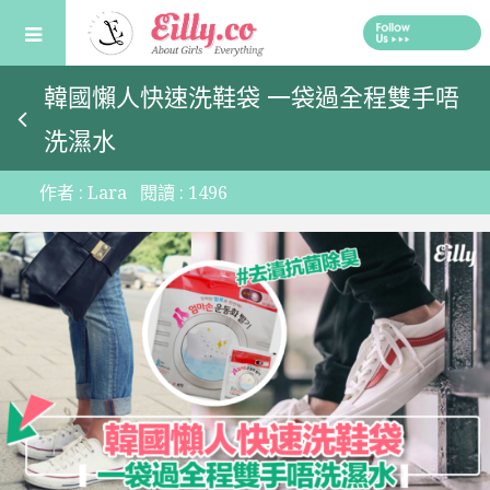
Skip
to
content
韓國懶人快速洗鞋袋 一袋過全程雙手唔
洗濕水
作者 :
Lara
閱讀 :
1496