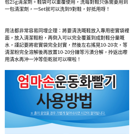
包25g清潔劑。鞋袋可以重覆使用，洗每對鞋只係需要用到
一包清潔劑，一Set就可以洗到9對鞋，好抵用呀！
用法都非常容易同埋企理：將要清洗嘅鞋放入專用密實袋裡
面，放入清潔鞋粉，再倒入可以完全覆蓋到成對鞋分量嘅
水，謹記要將密實袋完全封實，然後左右搖晃10-20次，等
清潔粉完全溶解後再放置10-20分鐘等污漬分解，拎返出嚟
用清水再沖一沖等佢乾就可以㗎啦！