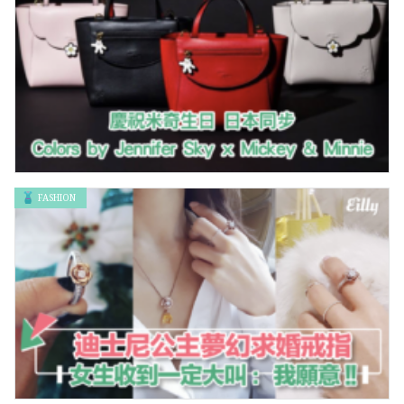
FASHION
COLORS by Jennifer Sky X 「Mickey & Minnie」 一起慶祝米
奇的生日